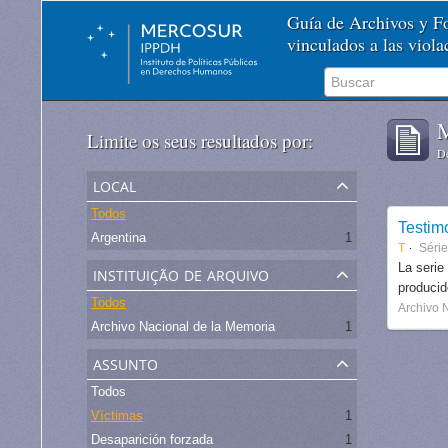
Guía de Archivos y 
vinculados a las viol
M
Limite os seus resultados por:
De
local
Todos
Testim
Argentina
1
T
Séri
instituição de arquivo
La serie
produci
Todos
Archivo 
Archivo Nacional de la Memoria
1
assunto
Todos
Víctimas
1
Desaparición forzada
1