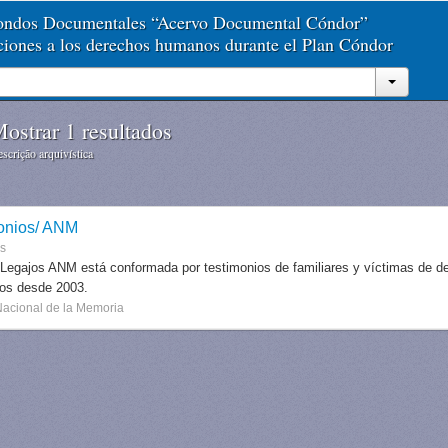
Fondos Documentales “Acervo Documental Cóndor”
aciones a los derechos humanos durante el Plan Cóndor
ostrar 1 resultados
scrição arquivística
onios/ ANM
es
 Legajos ANM está conformada por testimonios de familiares y víctimas de des
dos desde 2003.
Nacional de la Memoria