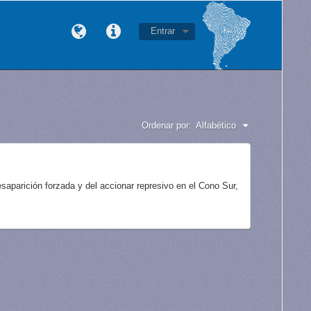
Entrar
Ordenar por:
Alfabético
aparición forzada y del accionar represivo en el Cono Sur,