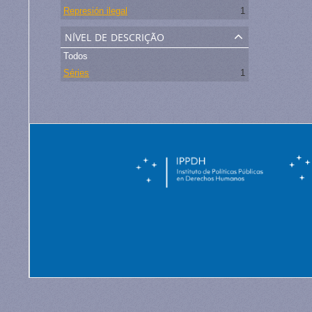
Represión ilegal
1
nível de descrição
Todos
Séries
1