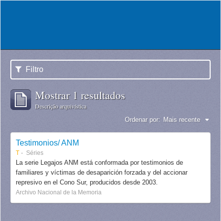
Filtro
Mostrar 1 resultados
Descrição arquivística
Ordenar por:
Mais recente
Testimonios/ ANM
T
Séries
La serie Legajos ANM está conformada por testimonios de
familiares y víctimas de desaparición forzada y del accionar
represivo en el Cono Sur, producidos desde 2003.
Archivo Nacional de la Memoria