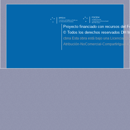
Proyecto financiado con recursos del F
© Todos los derechos reservados DH 
cbna
Esta obra está bajo una Licencia C
Atribución-NoComercial-CompartirIgual 4.0