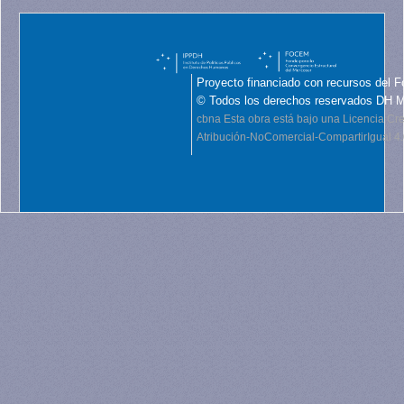
Proyecto financiado con recursos del F
© Todos los derechos reservados DH 
cbna
Esta obra está bajo una Licencia C
Atribución-NoComercial-CompartirIgual 4.0