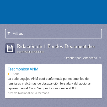
Filtros
Relación de 1 Fondos Documentales
Descripción archivística
Ordenar por:
Alfabético
Testimonios/ ANM
T
Serie
La serie Legajos ANM está conformada por testimonios de
familiares y víctimas de desaparición forzada y del accionar
represivo en el Cono Sur, producidos desde 2003.
Archivo Nacional de la Memoria