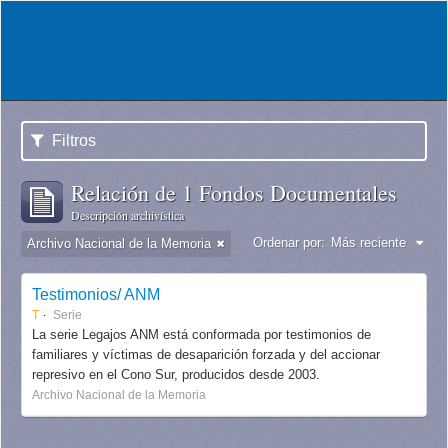
Filtros
Relación de 1 Fondos Documentales
Descripción archivística
Ordenar por:
Más reciente
Archivo Nacional de la Memoria
Testimonios/ ANM
T
Serie
La serie Legajos ANM está conformada por testimonios de
familiares y víctimas de desaparición forzada y del accionar
represivo en el Cono Sur, producidos desde 2003.
Archivo Nacional de la Memoria