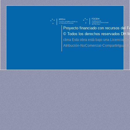
Proyecto financiado con recursos del F
© Todos los derechos reservados DH 
cbna
Esta obra está bajo una Licencia C
Atribución-NoComercial-CompartirIgual 4.0