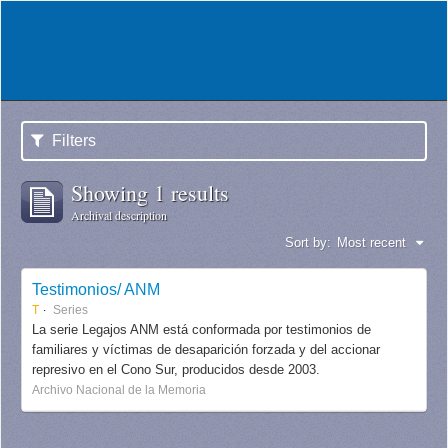
Filters
Showing 1 results
Archival description
Sort by:
Most recent
Testimonios/ ANM
T
Series
La serie Legajos ANM está conformada por testimonios de
familiares y víctimas de desaparición forzada y del accionar
represivo en el Cono Sur, producidos desde 2003.
Archivo Nacional de la Memoria