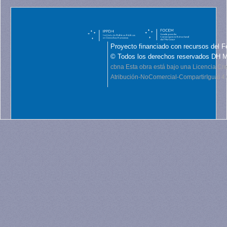
Proyecto financiado con recursos del F
© Todos los derechos reservados DH 
cbna
Esta obra está bajo una Licencia C
Atribución-NoComercial-CompartirIgual 4.0