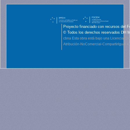
Proyecto financiado con recursos del F
© Todos los derechos reservados DH 
cbna
Esta obra está bajo una Licencia C
Atribución-NoComercial-CompartirIgual 4.0