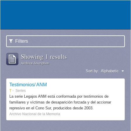
Filters
Showing 1 results
Archival description
Sort by:
Alphabetic
Testimonios/ ANM
T
Series
La serie Legajos ANM está conformada por testimonios de
familiares y víctimas de desaparición forzada y del accionar
represivo en el Cono Sur, producidos desde 2003.
Archivo Nacional de la Memoria