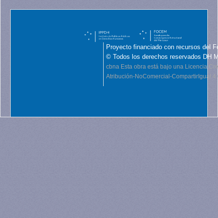
Proyecto financiado con recursos del F
© Todos los derechos reservados DH 
cbna
Esta obra está bajo una Licencia C
Atribución-NoComercial-CompartirIgual 4.0