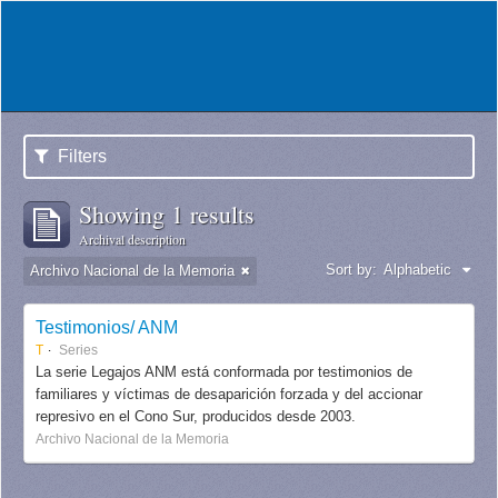
Filters
Showing 1 results
Archival description
Sort by:
Alphabetic
Archivo Nacional de la Memoria
Testimonios/ ANM
T
Series
La serie Legajos ANM está conformada por testimonios de
familiares y víctimas de desaparición forzada y del accionar
represivo en el Cono Sur, producidos desde 2003.
Archivo Nacional de la Memoria