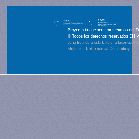
Proyecto financiado con recursos del F
© Todos los derechos reservados DH 
cbna
Esta obra está bajo una Licencia C
Atribución-NoComercial-CompartirIgual 4.0