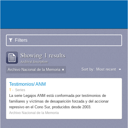
Filters
Showing 1 results
Archival description
Sort by:
Most recent
Archivo Nacional de la Memoria
Testimonios/ ANM
T
Series
La serie Legajos ANM está conformada por testimonios de
familiares y víctimas de desaparición forzada y del accionar
represivo en el Cono Sur, producidos desde 2003.
Archivo Nacional de la Memoria