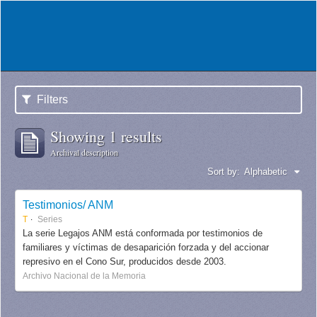
Filters
Showing 1 results
Archival description
Sort by:
Alphabetic
Testimonios/ ANM
T
Series
La serie Legajos ANM está conformada por testimonios de
familiares y víctimas de desaparición forzada y del accionar
represivo en el Cono Sur, producidos desde 2003.
Archivo Nacional de la Memoria