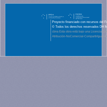
Proyecto financiado con recursos del F
© Todos los derechos reservados DH 
cbna
Esta obra está bajo una Licencia C
Atribución-NoComercial-CompartirIgual 4.0