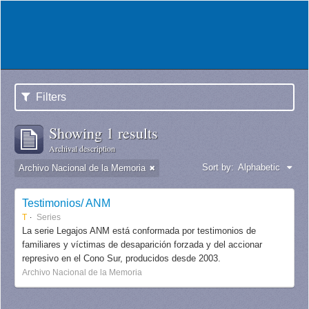
Filters
Showing 1 results
Archival description
Sort by:
Alphabetic
Archivo Nacional de la Memoria
Testimonios/ ANM
T
Series
La serie Legajos ANM está conformada por testimonios de
familiares y víctimas de desaparición forzada y del accionar
represivo en el Cono Sur, producidos desde 2003.
Archivo Nacional de la Memoria