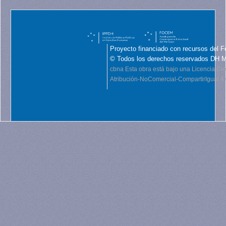
Proyecto financiado con recursos del F
© Todos los derechos reservados DH 
cbna
Esta obra está bajo una Licencia C
Atribución-NoComercial-CompartirIgual 4.0