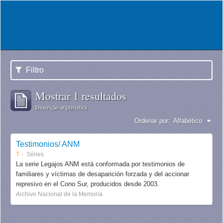
Filtro
Mostrar 1 resultados
Descrição arquivística
Ordenar por:
Alfabético
Testimonios/ ANM
T
Séries
La serie Legajos ANM está conformada por testimonios de
familiares y víctimas de desaparición forzada y del accionar
represivo en el Cono Sur, producidos desde 2003.
Archivo Nacional de la Memoria