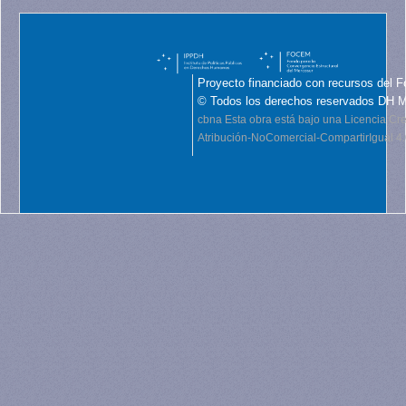
Proyecto financiado con recursos del F
© Todos los derechos reservados DH 
cbna
Esta obra está bajo una Licencia C
Atribución-NoComercial-CompartirIgual 4.0