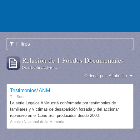
Filtros
Relación de 1 Fondos Documentales
Descripción archivística
Ordenar por:
Alfabético
Testimonios/ ANM
T
Serie
La serie Legajos ANM está conformada por testimonios de
familiares y víctimas de desaparición forzada y del accionar
represivo en el Cono Sur, producidos desde 2003.
Archivo Nacional de la Memoria