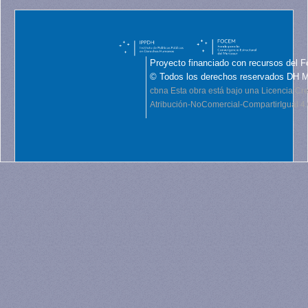
Proyecto financiado con recursos del F
© Todos los derechos reservados DH 
cbna
Esta obra está bajo una Licencia C
Atribución-NoComercial-CompartirIgual 4.0