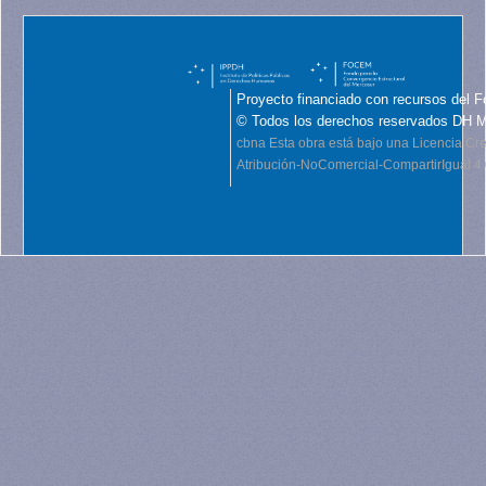
Proyecto financiado con recursos del F
© Todos los derechos reservados DH 
cbna
Esta obra está bajo una Licencia C
Atribución-NoComercial-CompartirIgual 4.0