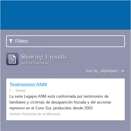
Filters
Showing 1 results
Archival description
Sort by:
Alphabetic
Testimonios/ ANM
T
Series
La serie Legajos ANM está conformada por testimonios de
familiares y víctimas de desaparición forzada y del accionar
represivo en el Cono Sur, producidos desde 2003.
Archivo Nacional de la Memoria