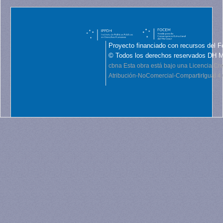
Proyecto financiado con recursos del F
© Todos los derechos reservados DH 
cbna
Esta obra está bajo una Licencia C
Atribución-NoComercial-CompartirIgual 4.0