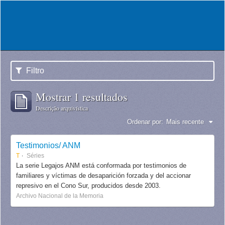
Filtro
Mostrar 1 resultados
Descrição arquivística
Ordenar por:
Mais recente
Testimonios/ ANM
T
Séries
La serie Legajos ANM está conformada por testimonios de
familiares y víctimas de desaparición forzada y del accionar
represivo en el Cono Sur, producidos desde 2003.
Archivo Nacional de la Memoria