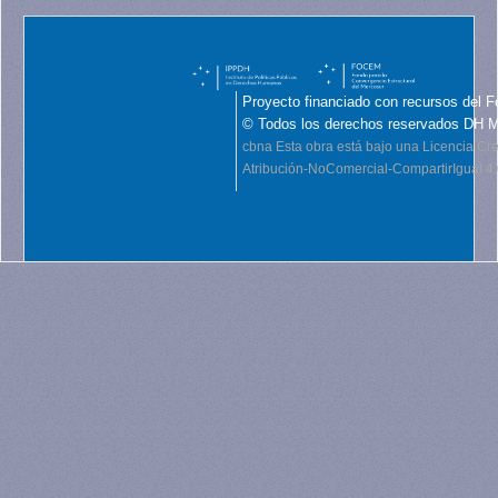
Proyecto financiado con recursos del F
© Todos los derechos reservados DH 
cbna
Esta obra está bajo una Licencia C
Atribución-NoComercial-CompartirIgual 4.0