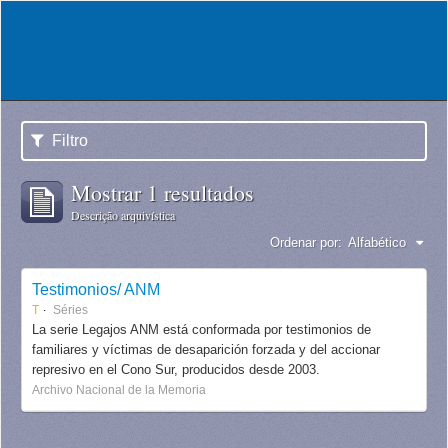
Filtro
Mostrar 1 resultados
Descrição arquivística
Ordenar por:
Alfabético
Testimonios/ ANM
T
Séries
La serie Legajos ANM está conformada por testimonios de
familiares y víctimas de desaparición forzada y del accionar
represivo en el Cono Sur, producidos desde 2003.
Archivo Nacional de la Memoria