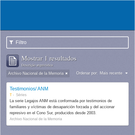
Filtro
Mostrar 1 resultados
Descrição arquivística
Ordenar por:
Mais recente
Archivo Nacional de la Memoria
Testimonios/ ANM
T
Séries
La serie Legajos ANM está conformada por testimonios de
familiares y víctimas de desaparición forzada y del accionar
represivo en el Cono Sur, producidos desde 2003.
Archivo Nacional de la Memoria