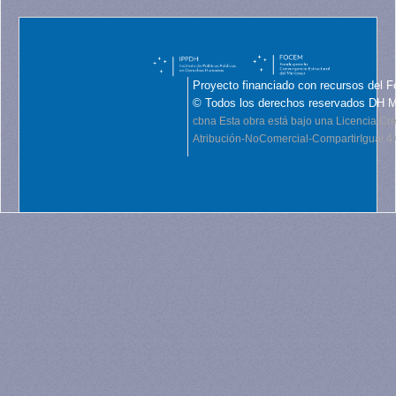
Proyecto financiado con recursos del F
© Todos los derechos reservados DH 
cbna
Esta obra está bajo una Licencia C
Atribución-NoComercial-CompartirIgual 4.0