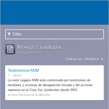
Filtro
Mostrar 1 resultados
Descrição arquivística
Ordenar por:
Alfabético
Testimonios/ ANM
T
Séries
La serie Legajos ANM está conformada por testimonios de
familiares y víctimas de desaparición forzada y del accionar
represivo en el Cono Sur, producidos desde 2003.
Archivo Nacional de la Memoria