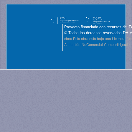
Proyecto financiado con recursos del F
© Todos los derechos reservados DH 
cbna
Esta obra está bajo una Licencia C
Atribución-NoComercial-CompartirIgual 4.0