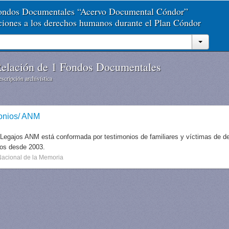
Fondos Documentales “Acervo Documental Cóndor”
aciones a los derechos humanos durante el Plan Cóndor
elación de 1 Fondos Documentales
scripción archivística
onios/ ANM
 Legajos ANM está conformada por testimonios de familiares y víctimas de des
dos desde 2003.
Nacional de la Memoria