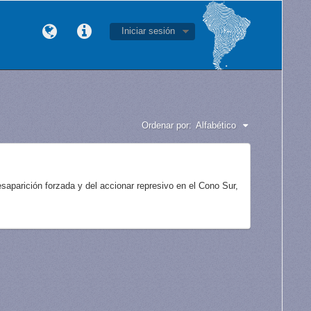
Iniciar sesión
Ordenar por:
Alfabético
aparición forzada y del accionar represivo en el Cono Sur,