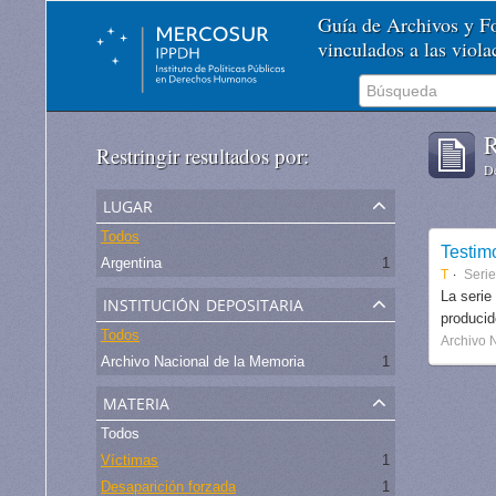
Guía de Archivos y 
vinculados a las viol
R
Restringir resultados por:
De
lugar
Todos
Testim
Argentina
1
T
Serie
institución depositaria
La serie
produci
Todos
Archivo 
Archivo Nacional de la Memoria
1
materia
Todos
Víctimas
1
Desaparición forzada
1