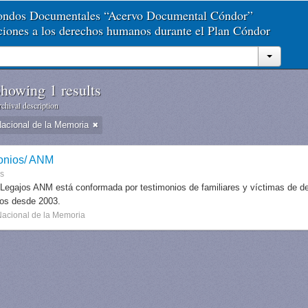
Fondos Documentales “Acervo Documental Cóndor”
aciones a los derechos humanos durante el Plan Cóndor
howing 1 results
chival description
Nacional de la Memoria
onios/ ANM
es
 Legajos ANM está conformada por testimonios de familiares y víctimas de des
dos desde 2003.
Nacional de la Memoria