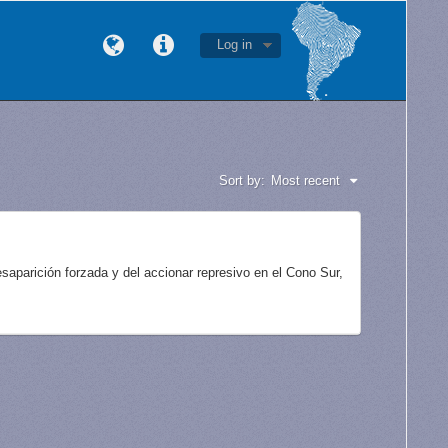
Log in
Sort by:
Most recent
aparición forzada y del accionar represivo en el Cono Sur,