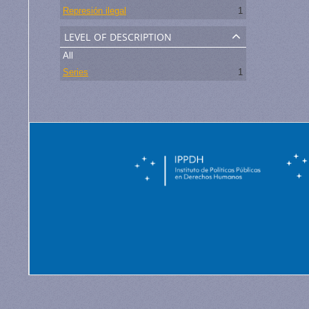
Represión ilegal
1
level of description
All
Series
1