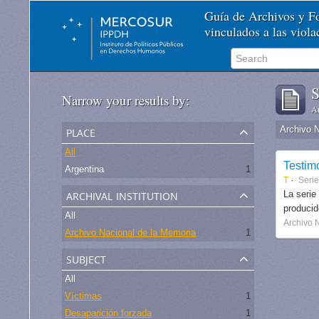
Guía de Archivos y 
vinculados a las viol
S
Narrow your results by:
Ar
place
Archivo 
All
Testim
Argentina
1
T
Seri
archival institution
La serie
produci
All
Archivo 
Archivo Nacional de la Memoria
1
subject
All
Víctimas
1
Desaparición forzada
1