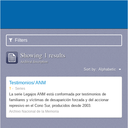
Filters
Showing 1 results
Archival description
Sort by:
Alphabetic
Testimonios/ ANM
T
Series
La serie Legajos ANM está conformada por testimonios de
familiares y víctimas de desaparición forzada y del accionar
represivo en el Cono Sur, producidos desde 2003.
Archivo Nacional de la Memoria