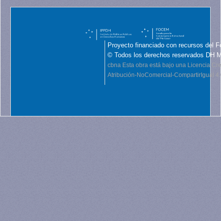
Proyecto financiado con recursos del F
© Todos los derechos reservados DH 
cbna
Esta obra está bajo una Licencia C
Atribución-NoComercial-CompartirIgual 4.0