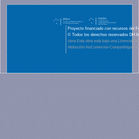
Proyecto financiado con recursos del F
© Todos los derechos reservados DH 
cbna
Esta obra está bajo una Licencia C
Atribución-NoComercial-CompartirIgual 4.0