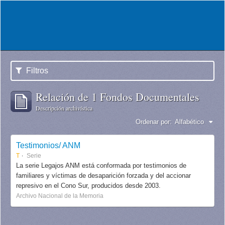
Filtros
Relación de 1 Fondos Documentales
Descripción archivística
Ordenar por:
Alfabético
Testimonios/ ANM
T
Serie
La serie Legajos ANM está conformada por testimonios de
familiares y víctimas de desaparición forzada y del accionar
represivo en el Cono Sur, producidos desde 2003.
Archivo Nacional de la Memoria