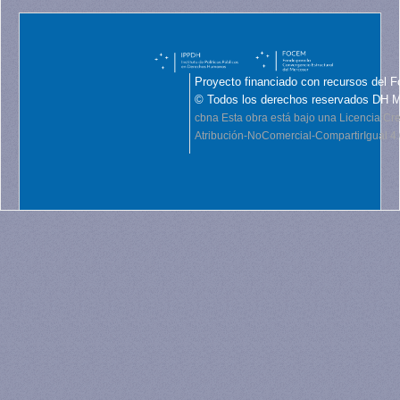
Proyecto financiado con recursos del F
© Todos los derechos reservados DH 
cbna
Esta obra está bajo una Licencia C
Atribución-NoComercial-CompartirIgual 4.0