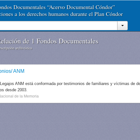
Fondos Documentales “Acervo Documental Cóndor”
aciones a los derechos humanos durante el Plan Cóndor
elación de 1 Fondos Documentales
scripción archivística
onios/ ANM
 Legajos ANM está conformada por testimonios de familiares y víctimas de des
dos desde 2003.
Nacional de la Memoria