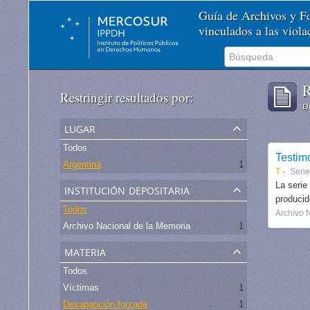
Guía de Archivos y 
vinculados a las viol
R
Restringir resultados por:
De
lugar
Todos
Testim
Argentina
1
T
Serie
institución depositaria
La serie
produci
Todos
Archivo 
Archivo Nacional de la Memoria
1
materia
Todos
Víctimas
1
Desaparición forzada
1