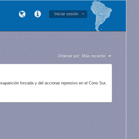
Iniciar sesión
Ordenar por:
Más reciente
aparición forzada y del accionar represivo en el Cono Sur,