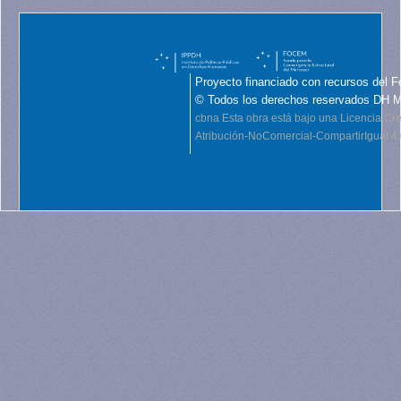
Proyecto financiado con recursos del F
© Todos los derechos reservados DH 
cbna
Esta obra está bajo una Licencia C
Atribución-NoComercial-CompartirIgual 4.0