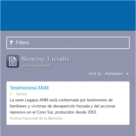
Filters
Showing 1 results
Archival description
Sort by:
Alphabetic
Testimonios/ ANM
T
Series
La serie Legajos ANM está conformada por testimonios de
familiares y víctimas de desaparición forzada y del accionar
represivo en el Cono Sur, producidos desde 2003.
Archivo Nacional de la Memoria