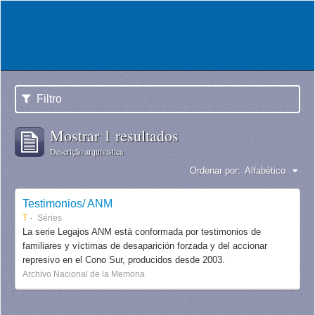
Filtro
Mostrar 1 resultados
Descrição arquivística
Ordenar por:
Alfabético
Testimonios/ ANM
T
Séries
La serie Legajos ANM está conformada por testimonios de
familiares y víctimas de desaparición forzada y del accionar
represivo en el Cono Sur, producidos desde 2003.
Archivo Nacional de la Memoria