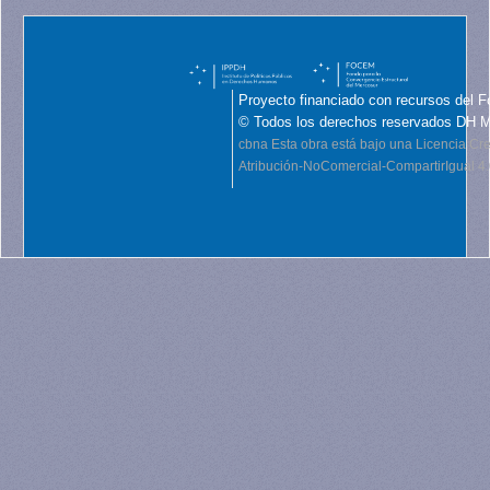
Proyecto financiado con recursos del F
© Todos los derechos reservados DH 
cbna
Esta obra está bajo una Licencia C
Atribución-NoComercial-CompartirIgual 4.0