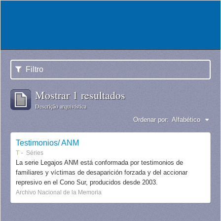
Filtro
Mostrar 1 resultados
Descrição arquivística
Ordenar por:
Alfabético
Testimonios/ ANM
T
Séries
La serie Legajos ANM está conformada por testimonios de
familiares y víctimas de desaparición forzada y del accionar
represivo en el Cono Sur, producidos desde 2003.
Archivo Nacional de la Memoria