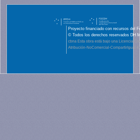
Proyecto financiado con recursos del F
© Todos los derechos reservados DH 
cbna
Esta obra está bajo una Licencia C
Atribución-NoComercial-CompartirIgual 4.0