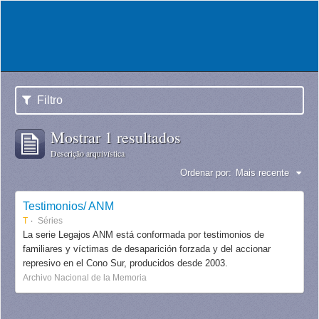
Filtro
Mostrar 1 resultados
Descrição arquivística
Ordenar por:
Mais recente
Testimonios/ ANM
T
Séries
La serie Legajos ANM está conformada por testimonios de
familiares y víctimas de desaparición forzada y del accionar
represivo en el Cono Sur, producidos desde 2003.
Archivo Nacional de la Memoria