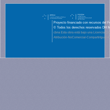
Proyecto financiado con recursos del F
© Todos los derechos reservados DH 
cbna
Esta obra está bajo una Licencia C
Atribución-NoComercial-CompartirIgual 4.0