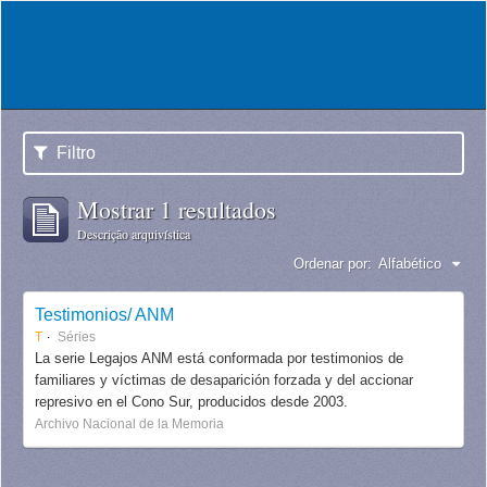
Filtro
Mostrar 1 resultados
Descrição arquivística
Ordenar por:
Alfabético
Testimonios/ ANM
T
Séries
La serie Legajos ANM está conformada por testimonios de
familiares y víctimas de desaparición forzada y del accionar
represivo en el Cono Sur, producidos desde 2003.
Archivo Nacional de la Memoria