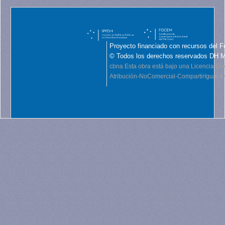
Proyecto financiado con recursos del F
© Todos los derechos reservados DH 
cbna
Esta obra está bajo una Licencia C
Atribución-NoComercial-CompartirIgual 4.0