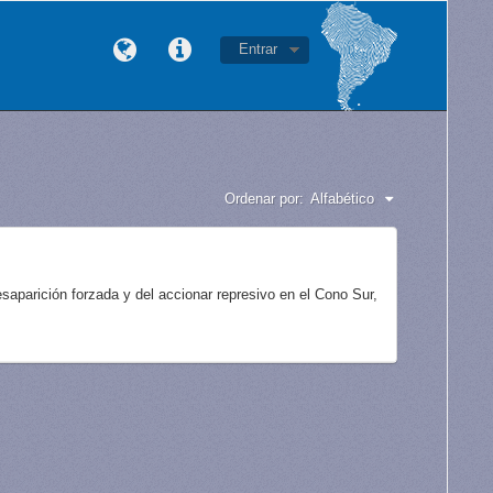
Entrar
Ordenar por:
Alfabético
aparición forzada y del accionar represivo en el Cono Sur,