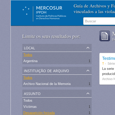
Guía de Archivos y 
vinculados a las viol
M
Limite os seus resultados por:
De
local
Todos
Testim
Argentina
1
T
Séri
instituição de arquivo
La serie
produci
Todos
Archivo 
Archivo Nacional de la Memoria
1
assunto
Todos
Víctimas
1
Desaparición forzada
1