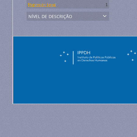
Represión ilegal
1
nível de descrição