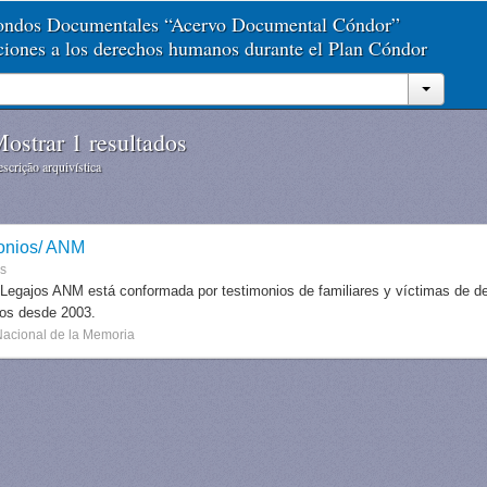
Fondos Documentales “Acervo Documental Cóndor”
aciones a los derechos humanos durante el Plan Cóndor
ostrar 1 resultados
scrição arquivística
onios/ ANM
es
 Legajos ANM está conformada por testimonios de familiares y víctimas de des
dos desde 2003.
Nacional de la Memoria