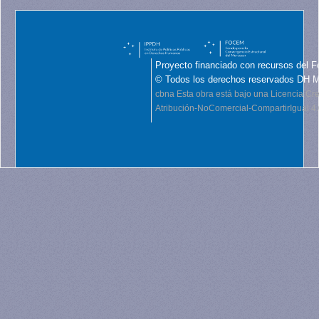
Proyecto financiado con recursos del F
© Todos los derechos reservados DH 
cbna
Esta obra está bajo una Licencia C
Atribución-NoComercial-CompartirIgual 4.0