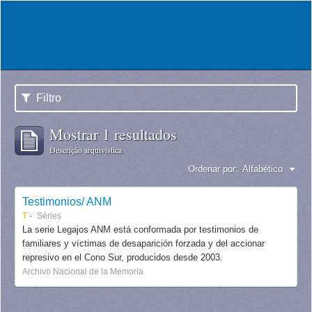
Filtro
Mostrar 1 resultados
Descrição arquivística
Ordenar por:
Alfabético
Testimonios/ ANM
T
Séries
La serie Legajos ANM está conformada por testimonios de
familiares y víctimas de desaparición forzada y del accionar
represivo en el Cono Sur, producidos desde 2003.
Archivo Nacional de la Memoria