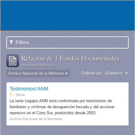
Filtros
Relación de 1 Fondos Documentales
Descripción archivística
Ordenar por:
Alfabético
Archivo Nacional de la Memoria
Testimonios/ ANM
T
Serie
La serie Legajos ANM está conformada por testimonios de
familiares y víctimas de desaparición forzada y del accionar
represivo en el Cono Sur, producidos desde 2003.
Archivo Nacional de la Memoria