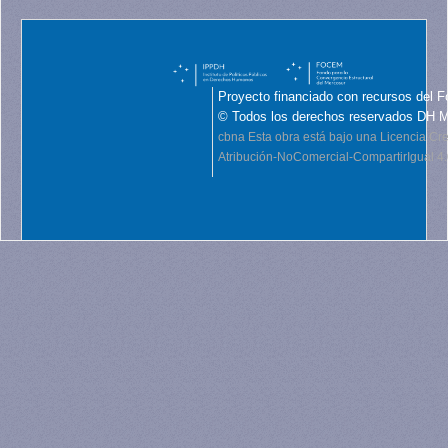
Proyecto financiado con recursos del F
© Todos los derechos reservados DH 
cbna
Esta obra está bajo una Licencia C
Atribución-NoComercial-CompartirIgual 4.0