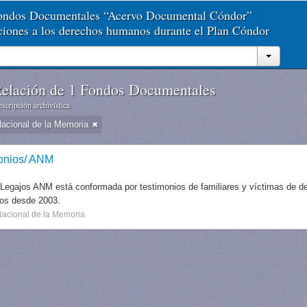
Fondos Documentales “Acervo Documental Cóndor”
aciones a los derechos humanos durante el Plan Cóndor
elación de 1 Fondos Documentales
scripción archivística
Nacional de la Memoria
onios/ ANM
 Legajos ANM está conformada por testimonios de familiares y víctimas de des
dos desde 2003.
Nacional de la Memoria