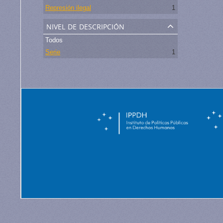
Represión ilegal
1
nivel de descripción
Todos
Serie
1