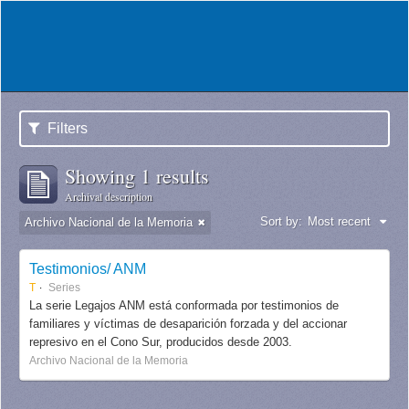
Filters
Showing 1 results
Archival description
Sort by:
Most recent
Archivo Nacional de la Memoria
Testimonios/ ANM
T
Series
La serie Legajos ANM está conformada por testimonios de
familiares y víctimas de desaparición forzada y del accionar
represivo en el Cono Sur, producidos desde 2003.
Archivo Nacional de la Memoria