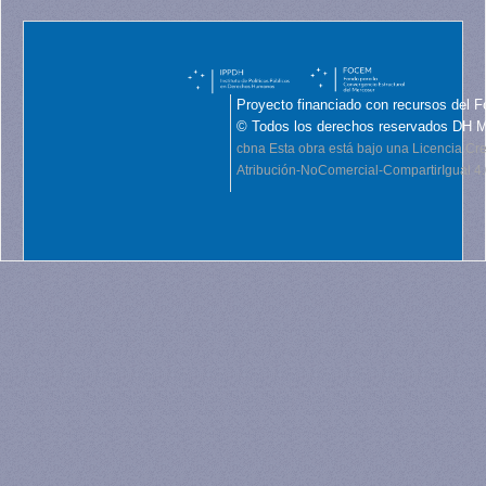
Proyecto financiado con recursos del F
© Todos los derechos reservados DH 
cbna
Esta obra está bajo una Licencia C
Atribución-NoComercial-CompartirIgual 4.0