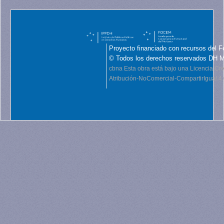
Proyecto financiado con recursos del F
© Todos los derechos reservados DH 
cbna
Esta obra está bajo una Licencia C
Atribución-NoComercial-CompartirIgual 4.0