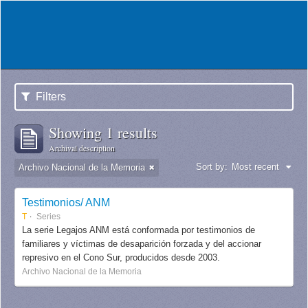
Filters
Showing 1 results
Archival description
Sort by:
Most recent
Archivo Nacional de la Memoria
Testimonios/ ANM
T
Series
La serie Legajos ANM está conformada por testimonios de
familiares y víctimas de desaparición forzada y del accionar
represivo en el Cono Sur, producidos desde 2003.
Archivo Nacional de la Memoria