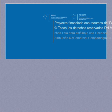
Proyecto financiado con recursos del F
© Todos los derechos reservados DH 
cbna
Esta obra está bajo una Licencia C
Atribución-NoComercial-CompartirIgual 4.0