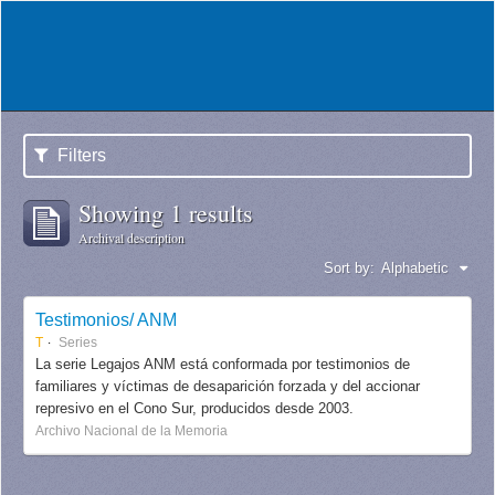
Filters
Showing 1 results
Archival description
Sort by:
Alphabetic
Testimonios/ ANM
T
Series
La serie Legajos ANM está conformada por testimonios de
familiares y víctimas de desaparición forzada y del accionar
represivo en el Cono Sur, producidos desde 2003.
Archivo Nacional de la Memoria