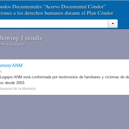
Fondos Documentales “Acervo Documental Cóndor”
aciones a los derechos humanos durante el Plan Cóndor
howing 1 results
chival description
onios/ ANM
es
 Legajos ANM está conformada por testimonios de familiares y víctimas de des
dos desde 2003.
Nacional de la Memoria