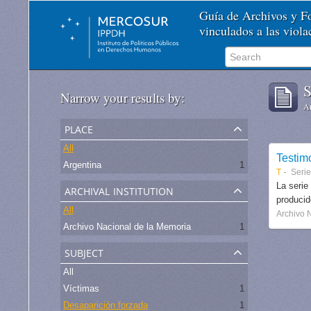
Guía de Archivos y 
vinculados a las viol
S
Narrow your results by:
Ar
place
All
Testim
Argentina
1
T
Seri
archival institution
La serie
produci
All
Archivo 
Archivo Nacional de la Memoria
1
subject
All
Víctimas
1
Desaparición forzada
1