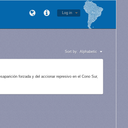
Log in
Sort by:
Alphabetic
aparición forzada y del accionar represivo en el Cono Sur,