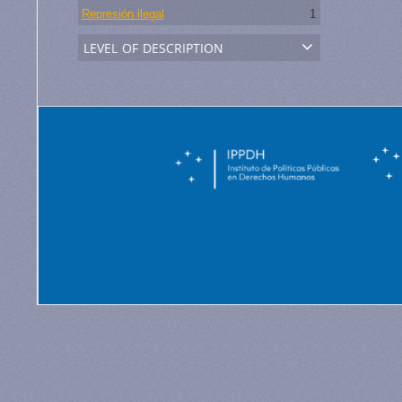
Represión ilegal
1
level of description