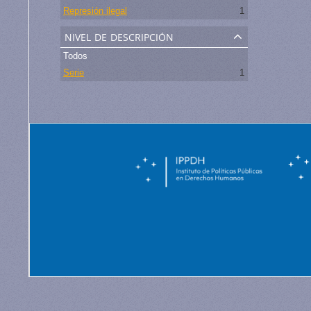
Represión ilegal
1
nivel de descripción
Todos
Serie
1