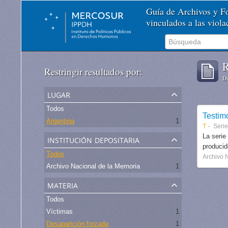
Guía de Archivos y 
vinculados a las viol
R
Restringir resultados por:
De
lugar
Todos
Testim
Argentina
1
T
Serie
institución depositaria
La serie
produci
Todos
Archivo 
Archivo Nacional de la Memoria
1
materia
Todos
Víctimas
1
Desaparición forzada
1