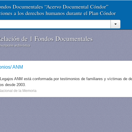
Fondos Documentales “Acervo Documental Cóndor”
aciones a los derechos humanos durante el Plan Cóndor
elación de 1 Fondos Documentales
scripción archivística
onios/ ANM
 Legajos ANM está conformada por testimonios de familiares y víctimas de des
dos desde 2003.
Nacional de la Memoria