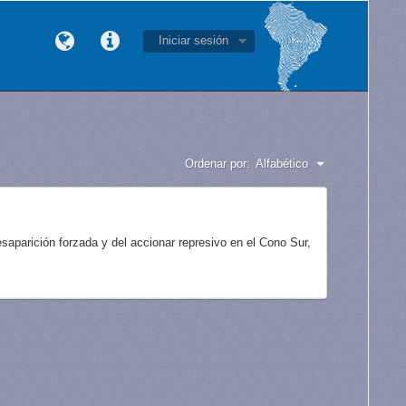
Iniciar sesión
Ordenar por:
Alfabético
aparición forzada y del accionar represivo en el Cono Sur,