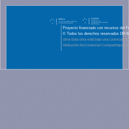
Proyecto financiado con recursos del F
© Todos los derechos reservados DH 
cbna
Esta obra está bajo una Licencia C
Atribución-NoComercial-CompartirIgual 4.0