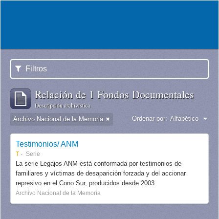
Filtros
Relación de 1 Fondos Documentales
Descripción archivística
Ordenar por:
Alfabético
Archivo Nacional de la Memoria
Testimonios/ ANM
T
Serie
La serie Legajos ANM está conformada por testimonios de
familiares y víctimas de desaparición forzada y del accionar
represivo en el Cono Sur, producidos desde 2003.
Archivo Nacional de la Memoria