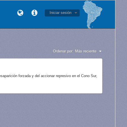
Iniciar sesión
Ordenar por:
Más reciente
aparición forzada y del accionar represivo en el Cono Sur,