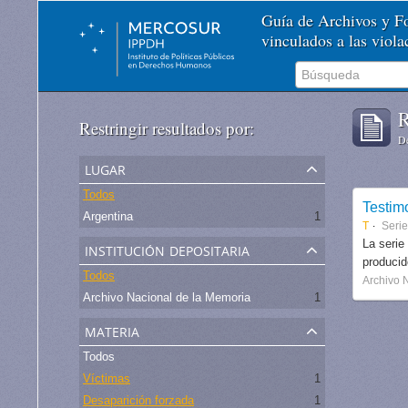
Guía de Archivos y 
vinculados a las viol
R
Restringir resultados por:
De
lugar
Todos
Testim
Argentina
1
T
Serie
institución depositaria
La serie
produci
Todos
Archivo 
Archivo Nacional de la Memoria
1
materia
Todos
Víctimas
1
Desaparición forzada
1