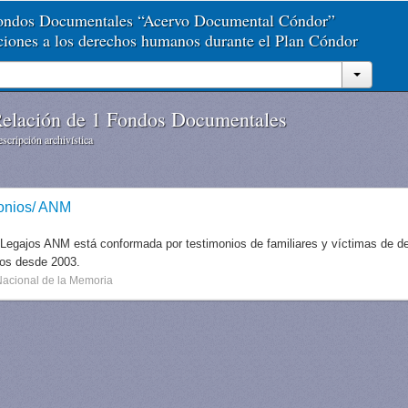
Fondos Documentales “Acervo Documental Cóndor”
aciones a los derechos humanos durante el Plan Cóndor
elación de 1 Fondos Documentales
scripción archivística
onios/ ANM
 Legajos ANM está conformada por testimonios de familiares y víctimas de des
dos desde 2003.
Nacional de la Memoria