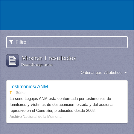
Filtro
Mostrar 1 resultados
Descrição arquivística
Ordenar por:
Alfabético
Testimonios/ ANM
T
Séries
La serie Legajos ANM está conformada por testimonios de
familiares y víctimas de desaparición forzada y del accionar
represivo en el Cono Sur, producidos desde 2003.
Archivo Nacional de la Memoria