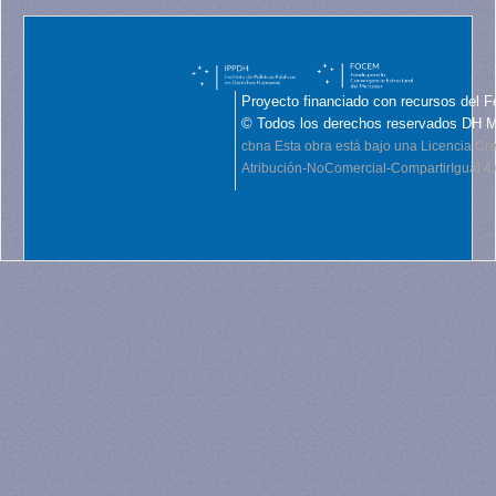
Proyecto financiado con recursos del F
© Todos los derechos reservados DH 
cbna
Esta obra está bajo una Licencia C
Atribución-NoComercial-CompartirIgual 4.0