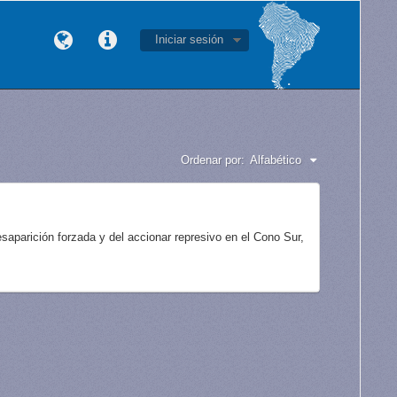
Iniciar sesión
Ordenar por:
Alfabético
aparición forzada y del accionar represivo en el Cono Sur,