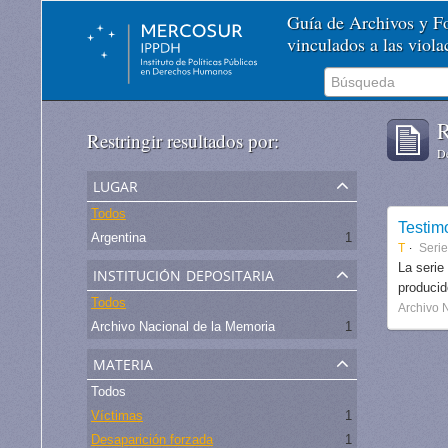
Guía de Archivos y 
vinculados a las viol
R
Restringir resultados por:
De
lugar
Todos
Testim
Argentina
1
T
Serie
institución depositaria
La serie
produci
Todos
Archivo 
Archivo Nacional de la Memoria
1
materia
Todos
Víctimas
1
Desaparición forzada
1