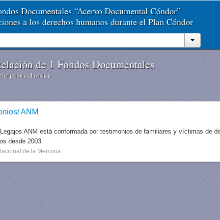
Fondos Documentales “Acervo Documental Cóndor”
aciones a los derechos humanos durante el Plan Cóndor
elación de 1 Fondos Documentales
scripción archivística
onios/ ANM
 Legajos ANM está conformada por testimonios de familiares y víctimas de des
dos desde 2003.
Nacional de la Memoria