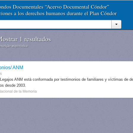
Fondos Documentales “Acervo Documental Cóndor”
aciones a los derechos humanos durante el Plan Cóndor
ostrar 1 resultados
scrição arquivística
onios/ ANM
es
 Legajos ANM está conformada por testimonios de familiares y víctimas de des
dos desde 2003.
Nacional de la Memoria