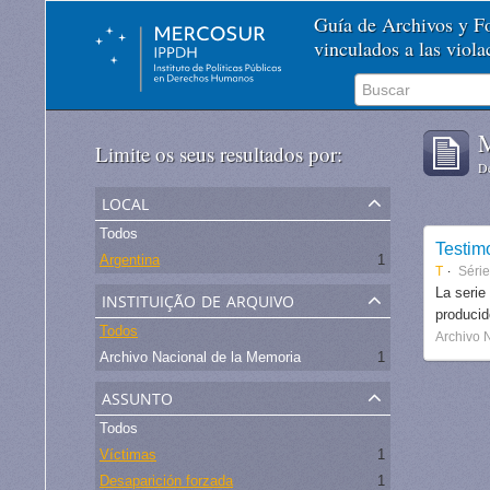
Guía de Archivos y 
vinculados a las viol
M
Limite os seus resultados por:
De
local
Todos
Testim
Argentina
1
T
Séri
instituição de arquivo
La serie
produci
Todos
Archivo 
Archivo Nacional de la Memoria
1
assunto
Todos
Víctimas
1
Desaparición forzada
1