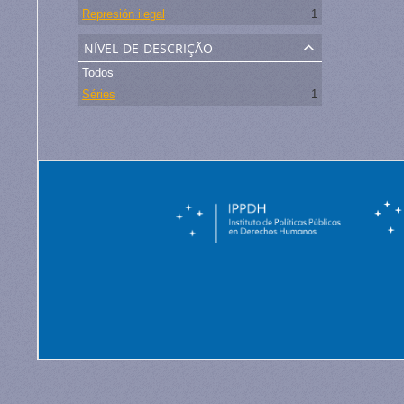
Represión ilegal
1
nível de descrição
Todos
Séries
1