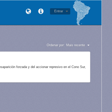
Entrar
Ordenar por:
Mais recente
aparición forzada y del accionar represivo en el Cono Sur,