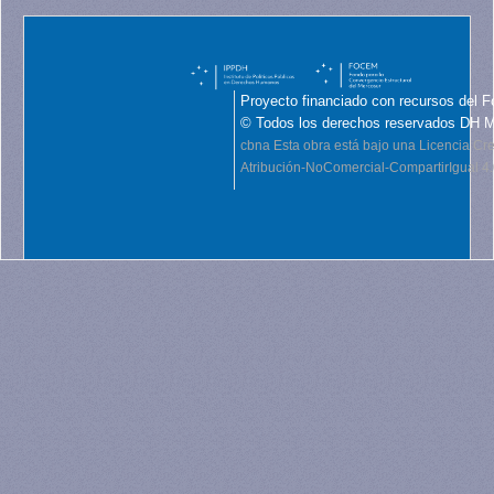
Proyecto financiado con recursos del F
© Todos los derechos reservados DH 
cbna
Esta obra está bajo una Licencia C
Atribución-NoComercial-CompartirIgual 4.0