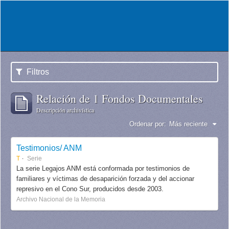
Filtros
Relación de 1 Fondos Documentales
Descripción archivística
Ordenar por:
Más reciente
Testimonios/ ANM
T
Serie
La serie Legajos ANM está conformada por testimonios de
familiares y víctimas de desaparición forzada y del accionar
represivo en el Cono Sur, producidos desde 2003.
Archivo Nacional de la Memoria