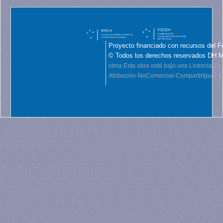
Proyecto financiado con recursos del F
© Todos los derechos reservados DH 
cbna
Esta obra está bajo una Licencia C
Atribución-NoComercial-CompartirIgual 4.0