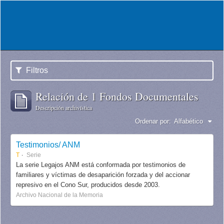
Filtros
Relación de 1 Fondos Documentales
Descripción archivística
Ordenar por:
Alfabético
Testimonios/ ANM
T
Serie
La serie Legajos ANM está conformada por testimonios de
familiares y víctimas de desaparición forzada y del accionar
represivo en el Cono Sur, producidos desde 2003.
Archivo Nacional de la Memoria