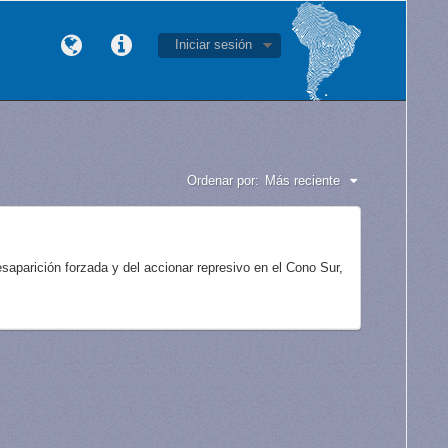
Iniciar sesión
Ordenar por:
Más reciente
aparición forzada y del accionar represivo en el Cono Sur,