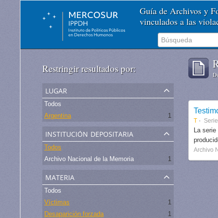
Guía de Archivos y 
vinculados a las viol
R
Restringir resultados por:
De
lugar
Todos
Testim
Argentina
1
T
Serie
institución depositaria
La serie
produci
Todos
Archivo 
Archivo Nacional de la Memoria
1
materia
Todos
Víctimas
1
Desaparición forzada
1