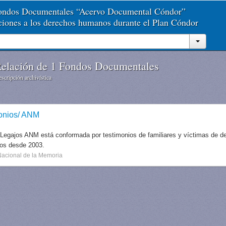
Fondos Documentales “Acervo Documental Cóndor”
aciones a los derechos humanos durante el Plan Cóndor
elación de 1 Fondos Documentales
scripción archivística
onios/ ANM
 Legajos ANM está conformada por testimonios de familiares y víctimas de des
dos desde 2003.
Nacional de la Memoria