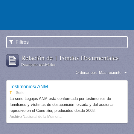
Filtros
Relación de 1 Fondos Documentales
Descripción archivística
Ordenar por:
Más reciente
Testimonios/ ANM
T
Serie
La serie Legajos ANM está conformada por testimonios de
familiares y víctimas de desaparición forzada y del accionar
represivo en el Cono Sur, producidos desde 2003.
Archivo Nacional de la Memoria