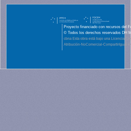
Proyecto financiado con recursos del F
© Todos los derechos reservados DH 
cbna
Esta obra está bajo una Licencia C
Atribución-NoComercial-CompartirIgual 4.0