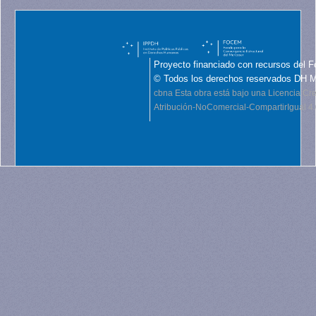
Proyecto financiado con recursos del F
© Todos los derechos reservados DH 
cbna
Esta obra está bajo una Licencia C
Atribución-NoComercial-CompartirIgual 4.0