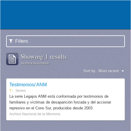
Filters
Showing 1 results
Archival description
Sort by:
Most recent
Testimonios/ ANM
T
Series
La serie Legajos ANM está conformada por testimonios de
familiares y víctimas de desaparición forzada y del accionar
represivo en el Cono Sur, producidos desde 2003.
Archivo Nacional de la Memoria