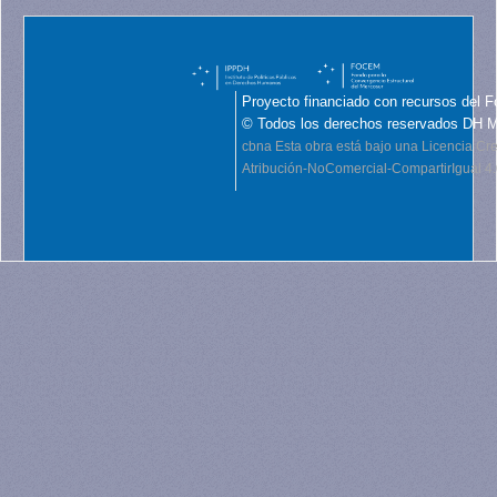
Proyecto financiado con recursos del F
© Todos los derechos reservados DH 
cbna
Esta obra está bajo una Licencia C
Atribución-NoComercial-CompartirIgual 4.0