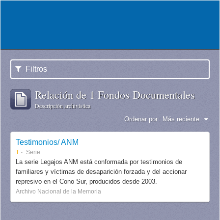
Filtros
Relación de 1 Fondos Documentales
Descripción archivística
Ordenar por:
Más reciente
Testimonios/ ANM
T
Serie
La serie Legajos ANM está conformada por testimonios de
familiares y víctimas de desaparición forzada y del accionar
represivo en el Cono Sur, producidos desde 2003.
Archivo Nacional de la Memoria