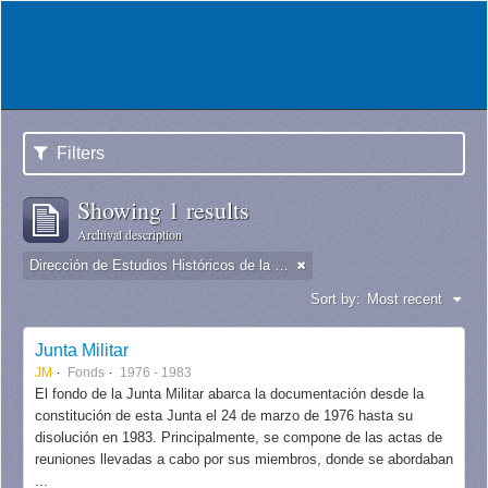
Filters
Showing 1 results
Archival description
Dirección de Estudios Históricos de la Fuerza Aérea
Sort by:
Most recent
Junta Militar
JM
Fonds
1976 - 1983
El fondo de la Junta Militar abarca la documentación desde la
constitución de esta Junta el 24 de marzo de 1976 hasta su
disolución en 1983. Principalmente, se compone de las actas de
reuniones llevadas a cabo por sus miembros, donde se abordaban
...