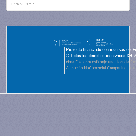
Junta Militar***
Proyecto financiado con recursos del F
© Todos los derechos reservados DH 
cbna
Esta obra está bajo una Licencia C
Atribución-NoComercial-CompartirIgual 4.0