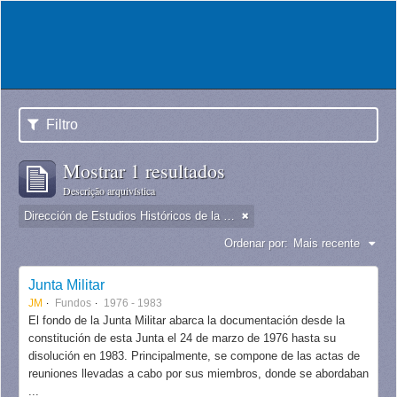
Filtro
Mostrar 1 resultados
Descrição arquivística
Dirección de Estudios Históricos de la Fuerza Aérea
Ordenar por:
Mais recente
Junta Militar
JM
Fundos
1976 - 1983
El fondo de la Junta Militar abarca la documentación desde la
constitución de esta Junta el 24 de marzo de 1976 hasta su
disolución en 1983. Principalmente, se compone de las actas de
reuniones llevadas a cabo por sus miembros, donde se abordaban
...