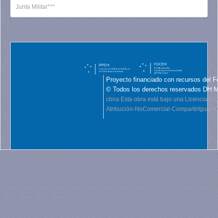
Junta Militar***
Proyecto financiado con recursos del F
© Todos los derechos reservados DH 
cbna
Esta obra está bajo una Licencia C
Atribución-NoComercial-CompartirIgual 4.0